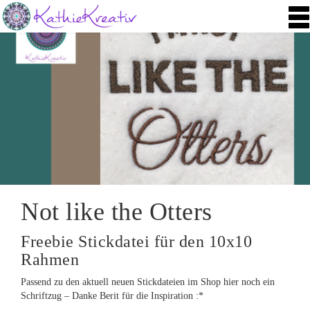
T
o
g
g
l
e
n
a
v
i
g
a
t
i
Not like the Otters
o
n
Freebie Stickdatei für den 10x10
Rahmen
Passend zu den aktuell neuen Stickdateien im Shop hier noch ein
Schriftzug – Danke Berit für die Inspiration :*