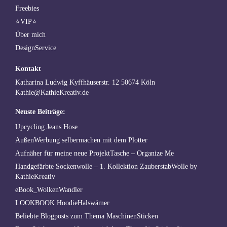
Freebies
⭐VIP⭐
Über mich
DesignService
Kontakt
Katharina Ludwig Kyffhäuserstr. 12 50674 Köln
Kathie@KathieKreativ.de
Neuste Beiträge:
Upcycling Jeans Hose
AußenWerbung selbermachen mit dem Plotter
Aufnäher für meine neue ProjektTasche – Organize Me
Handgefärbte Sockenwolle – 1. Kollektion ZauberstabWolle by
KathieKreativ
eBook_WolkenWandler
LOOKBOOK HoodieHalswämer
Beliebte Blogposts zum Thema MaschinenSticken