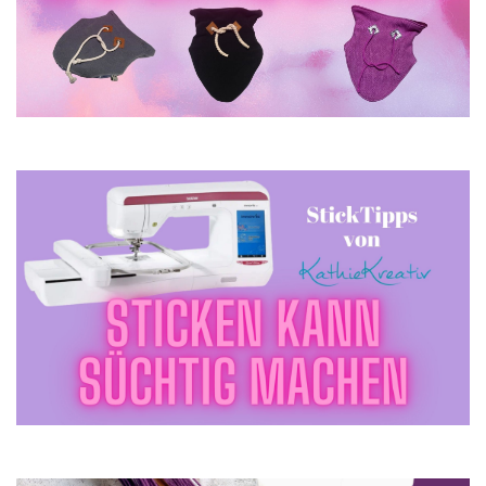
LOOKBOOK HoodieHalswämer
Beliebte Blogposts zum Thema MaschinenSticken