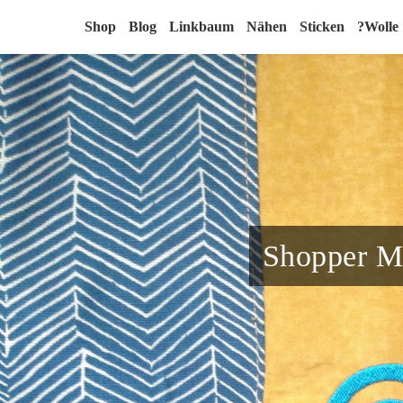
Shop
Blog
Linkbaum
Nähen
Sticken
?Wolle
Shopper Mi