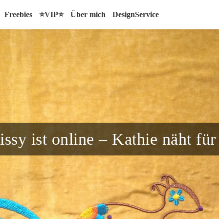
Freebies
⭐VIP⭐
Über mich
DesignService
ssy ist online – Kathie näht für