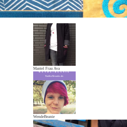
Mantel Frau Ava
WendeBeanie