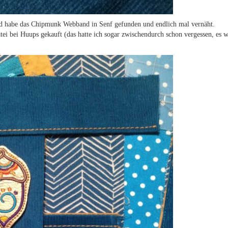
d habe das Chipmunk Webband in Senf gefunden und endlich mal vernäht.
atei bei Huups gekauft (das hatte ich sogar zwischendurch schon vergessen, es 