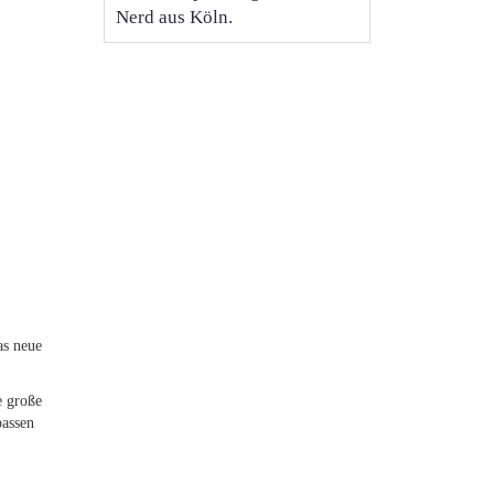
Nerd aus Köln.
as neue
e große
passen