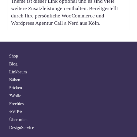
Theme ist dieser Link optional und es sind viele
weitere Zusatzleistungen enthalten. Bereitgestellt
durch Ihre persönliche WooCommerce und
Wordpress Agentur Call a Nerd aus Köln.
Shop
Blog
Linkbaum
Nähen
Sticken
?Wolle
Freebies
⭐VIP⭐
Über mich
DesignService