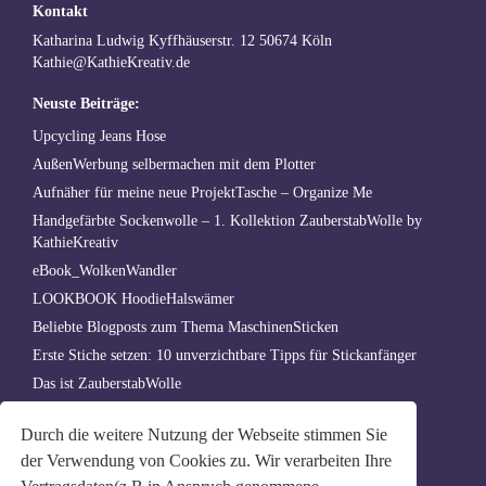
Kontakt
Katharina Ludwig Kyffhäuserstr. 12 50674 Köln
Kathie@KathieKreativ.de
Neuste Beiträge:
Upcycling Jeans Hose
AußenWerbung selbermachen mit dem Plotter
Aufnäher für meine neue ProjektTasche – Organize Me
Handgefärbte Sockenwolle – 1. Kollektion ZauberstabWolle by
KathieKreativ
eBook_WolkenWandler
LOOKBOOK HoodieHalswämer
Beliebte Blogposts zum Thema MaschinenSticken
Erste Stiche setzen: 10 unverzichtbare Tipps für Stickanfänger
Das ist ZauberstabWolle
ZauberstabWolle
Durch die weitere Nutzung der Webseite stimmen Sie
Stickdateien erstellen lassen – Digitalisierung & Punchen
der Verwendung von Cookies zu. Wir verarbeiten Ihre
Archiv