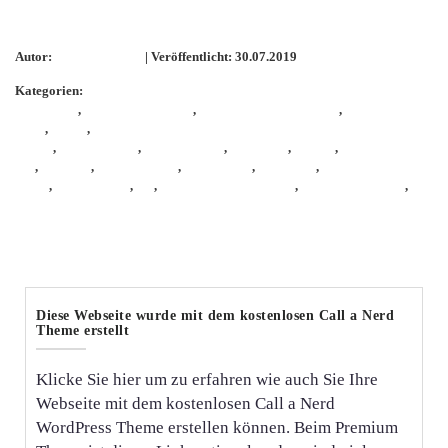
Einkaufsbeutel mit Yoga Mendhi Stickmuster
Autor:
KathieKreativ
| Veröffentlicht: 30.07.2019
Kategorien:
Allgemein
,
KathieKreativnäht
,
KathieKreativStickdatei
,
KathieKreativ
stickt
,
nähen
,
schnell
genäht
,
Schnittmuster
,
selbermachen
,
Stickdatei
,
sticken
,
sticken mit
W6
,
stickerei
,
stickmaschine
,
Stickmuster
,
Stoffbeute
,
Tasche
nähen
,
Taschenliebe
,
w6
,
W6 3300Exklusive
,
W6 Overlock
,
W6
Wertarbeit
Diese Webseite wurde mit dem kostenlosen Call a Nerd
Theme erstellt
Klicke Sie hier um zu erfahren wie auch Sie Ihre
Webseite mit dem kostenlosen Call a Nerd
WordPress Theme erstellen können. Beim Premium