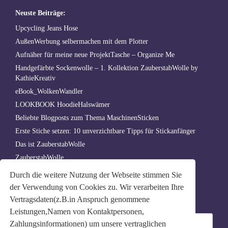
Neuste Beiträge:
Upcycling Jeans Hose
AußenWerbung selbermachen mit dem Plotter
Aufnäher für meine neue ProjektTasche – Organize Me
Handgefärbte Sockenwolle – 1. Kollektion ZauberstabWolle by
KathieKreativ
eBook_WolkenWandler
LOOKBOOK HoodieHalswämer
Beliebte Blogposts zum Thema MaschinenSticken
Erste Stiche setzen: 10 unverzichtbare Tipps für Stickanfänger
Das ist ZauberstabWolle
ZauberstabWolle
Stickdateien erstellen lassen – Digitalisierung & Punchen
Durch die weitere Nutzung der Webseite stimmen Sie
der Verwendung von Cookies zu. Wir verarbeiten Ihre
Archiv
Vertragsdaten(z.B.in Anspruch genommene
Archiv
Leistungen,Namen von Kontaktpersonen,
Zahlungsinformationen) um unsere vertraglichen