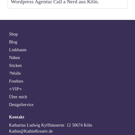
Wordpress Agentur Call a Nerd aus Köln.
Shop
Blog
Linkbaum
Nähen
Sticken
?Wolle
Freebies
⭐VIP⭐
Über mich
DesignService
Kontakt
Katharina Ludwig Kyffhäuserstr. 12 50674 Köln
Kathie@KathieKreativ.de