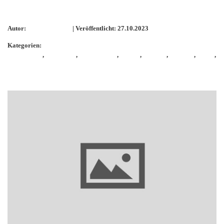
Das ist ZauberstabWolle
Autor:
KathieKreativ
| Veröffentlicht: 27.10.2023
Kategorien:
Handarbeit
,
handmade
,
Handspinnen
,
Herbst
,
Spinnen
,
Stricken
,
Wolle
,
ZauberstabWolle