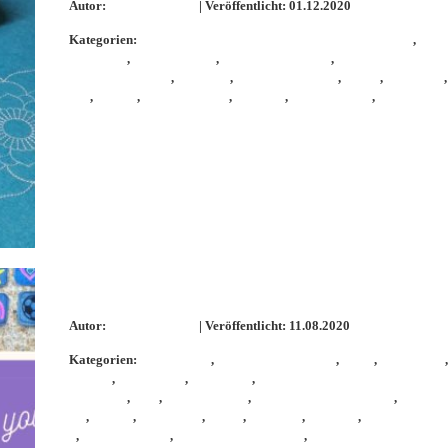
Autor:
KathieKreativ
| Veröffentlicht: 01.12.2020
Kategorien:
Allgemein
,
Boh
StickGarn
,
KathieKreativ
,
KathieKreativnäht
,
KathieKreativStick
athieKreativstickt
,
Mandala
,
Maschinensticken
,
nähen
,
Stickdatei
,
heit
,
sticken
,
sticken mit W6
,
stickerei
,
stickmaschine
,
Stickmuster
Statement Label
Autor:
KathieKreativ
| Veröffentlicht: 11.08.2020
Kategorien:
Allgemein
,
Blume des Lebens
,
Boho
,
Farbenmix
,
Patches
,
Handarbeit
,
handmade
,
In the Hoo
StickGarn
,
ITH
,
KathieKreativ
,
KathieKreativStickdatei
,
KathieK
ckt
,
Kinder
,
Kunstleder
,
Label
,
Mandala
,
Maritim
,
Maschinenstic
n
,
Pin it's
,
schnell genäht
,
schnell und 