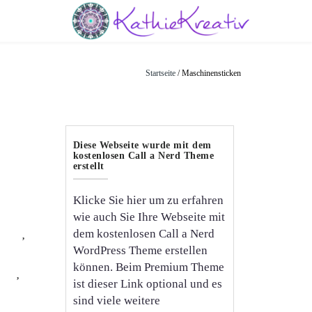
Startseite
/ Maschinensticken
ganize
Diese Webseite wurde mit dem
kostenlosen Call a Nerd Theme
erstellt
gestickte
Klicke Sie hier um zu erfahren
wie auch Sie Ihre Webseite mit
ieKreativ
dem kostenlosen Call a Nerd
nkram
,
M
ür
WordPress Theme erstellen
können. Beim Premium Theme
asche
,
Sch
ist dieser Link optional und es
 mit
sind viele weitere