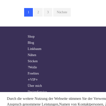
1
2
3
Nächste
Shop
Blog
Linkbaum
Nähen
Sticken
?Wolle
Freebies
⭐VIP⭐
Über mich
DesignService
Durch die weitere Nutzung der Webseite stimmen Sie der Verwendu
Kontakt
Anspruch genommene Leistungen,Namen von Kontaktpersonen, Zah