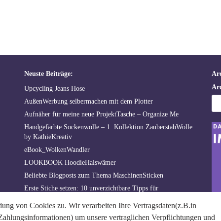
Neuste Beiträge:
Ar
Ar
Upcycling Jeans Hose
AußenWerbung selbermachen mit dem Plotter
Aufnäher für meine neue ProjektTasche – Organize Me
Handgefärbte Sockenwolle – 1. Kollektion ZauberstabWolle
by KathieKreativ
eBook_WolkenWandler
LOOKBOOK HoodieHalswämer
Beliebte Blogposts zum Thema MaschinenSticken
Erste Stiche setzen: 10 unverzichtbare Tipps für
Stickanfänger
ng von Cookies zu. Wir verarbeiten Ihre Vertragsdaten(z.B.in
Das ist ZauberstabWolle
lungsinformationen) um unsere vertraglichen Verpflichtungen und