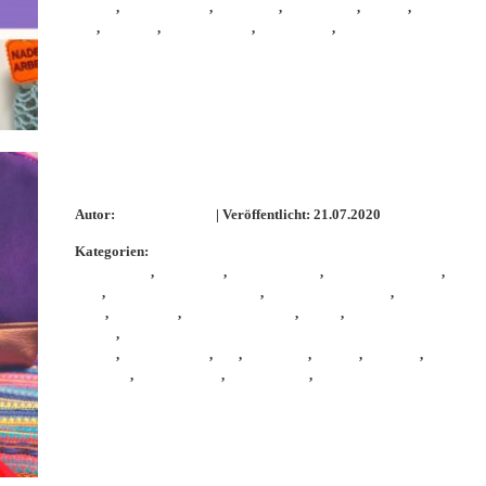
genäht
,
selbermachen
,
Stickdatei
,
stickeinheit
,
sticken
,
stick
W6
,
stickerei
,
stickmaschine
,
Stickmuster
,
Yoga
Pink Lotus Tasche
Autor:
KathieKreativ
| Veröffentlicht: 21.07.2020
Kategorien:
Handarbeit
,
handmade
,
KathieKreativ
,
KathieKreativDIY
,
Kathi
näht
,
KathieKreativStickdatei
,
KathieKreativstickt
,
Kosmetiktasc
leder
,
Mäppchen
,
Maschinensticken
,
nähen
,
Nähen für Anfänge
genäht
,
schnell und lei
genäht
,
selbermachen
,
sew
,
Stickdatei
,
sticken
,
stickerei
,
stickmas
ckmuster
,
Tasche nähen
,
Taschenliebe
,
Yoga