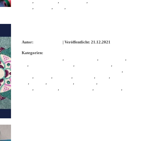
nähen
,
Taschenliebe
,
Taschenspieler
,
Taschenspiele
Along
,
Webband
,
Wolle
,
ZauberstabWolle
Mandala 18 auf Bugwelle
Autor:
KathieKreativ
| Veröffentlicht: 21.12.2021
Kategorien:
F
Adventskalendertasche
,
FarbenmixTasche
,
KathieKreativ
,
Kathie
äht
,
KathieKreativStickdatei
,
KathieKreativstickt
,
Maschinenstic
n für Anfänger
,
Schnittmu
Along
,
sewalong
,
Stickdatei
,
stickeinheit
,
sticken
,
sticken
W6
,
stickerei
,
stickmaschine
,
Stickmuster
,
Tasche
nähen
,
Taschenliebe
,
TaschenSewAlong
,
Taschenspieler
,
Taschensp
Sew Along
Traumfänger und Mandalas