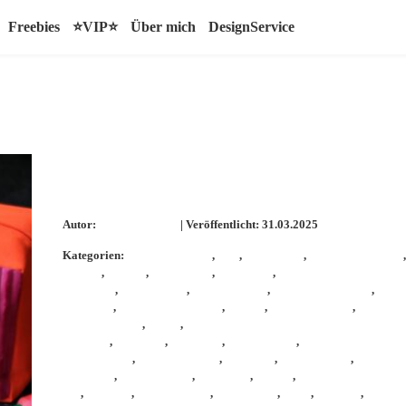
Freebies
⭐VIP⭐
Über mich
DesignService
Aufnäher für meine neue ProjektTasche – Or
Me
Autor:
KathieKreativ
| Veröffentlicht: 31.03.2025
Kategorien:
Allgemein
,
DIY
,
Farbenmix
,
FarbenmixTasche
,
Patches
,
Häkeln
,
Handarbeit
,
handmade
,
Isacord
StickGarn
,
kathiekreaiv
,
KathieKreativ
,
KathieKreativnäht
,
Kath
Stickdatei
,
KathieKreativstickt
,
Kinder
,
Kosmetiktasche
,
Mädche
aschinensticken
,
nähen
,
Nähen f
Anfänger
,
NähHack
,
Nähhacks
,
nähmaschine
,
neues
Schnittmuster
,
Ordnungshelfer
,
Organize
,
Projektbeutel
,
Projektt
nittmuster
,
selbermachen
,
Stickdatei
,
sticken
,
sticken
W6
,
stickerei
,
stickmaschine
,
Stickmuster
,
Stifte
,
Stricken
,
Tasche