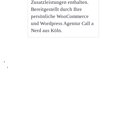
r Sew
Zusatzleistungen enthalten.
Bereitgestellt durch Ihre
persönliche WooCommerce
und Wordpress Agentur Call a
Nerd aus Köln.
arbenmix
Kreativn
ken
,
Nähe
ster
,
Sew
 mit
ieler